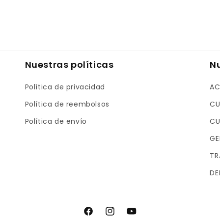
Nuestras políticas
N
Política de privacidad
AC
Política de reembolsos
CU
Política de envío
CU
GE
TR
DE
F
I
Y