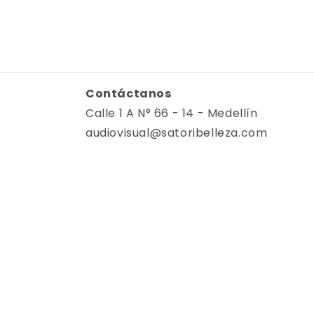
O
p
e
n
m
e
d
i
a
Contáctanos
1
i
Calle 1 A N° 66 - 14 - Medellín
n
m
audiovisual@satoribelleza.com
o
d
a
l