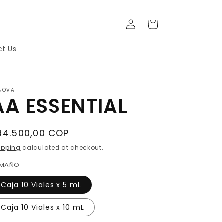
C
o
a
g
r
i
t
n
t Us
NOVA
AA ESSENTIAL
94.500,00 COP
ipping
calculated at checkout.
AMAÑO
Caja 10 Viales x 5 mL
Caja 10 Viales x 10 mL