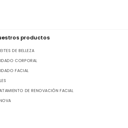
A
A
A
A
E
E
S
S
S
S
E
E
uestros productos
N
N
T
T
EITES DE BELLEZA
I
I
A
A
IDADO CORPORAL
L
L
IDADO FACIAL
LES
ATAMIENTO DE RENOVACIÓN FACIAL
NOVA