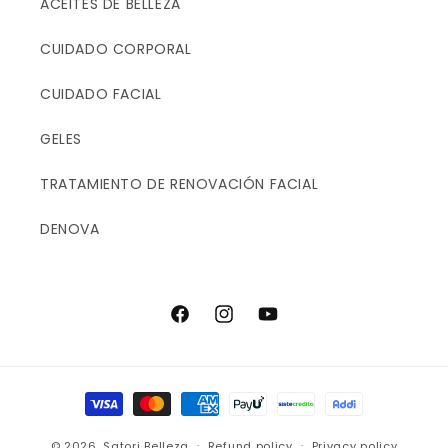
ACEITES DE BELLEZA
CUIDADO CORPORAL
CUIDADO FACIAL
GELES
TRATAMIENTO DE RENOVACIÓN FACIAL
DENOVA
F
I
Y
a
n
o
c
s
u
P
e
t
T
a
b
a
u
© 2026,
Satori Belleza
Refund policy
Privacy policy